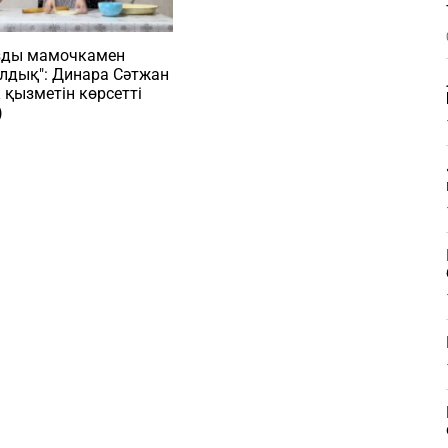
зды мамочкамен
лдық": Динара Сәтжан
к қызметін көрсетті
)