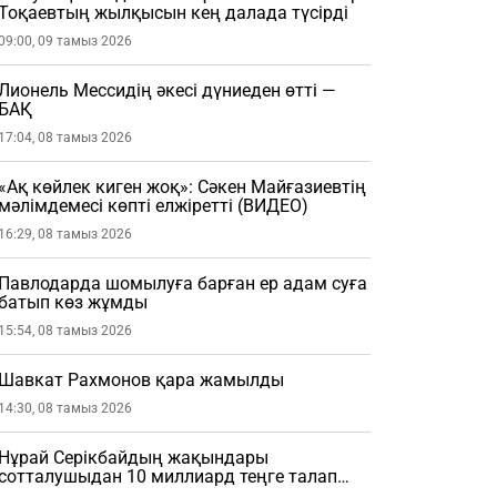
Тоқаевтың жылқысын кең далада түсірді
09:00, 09 тамыз 2026
Лионель Мессидің әкесі дүниеден өтті —
БАҚ
17:04, 08 тамыз 2026
«Ақ көйлек киген жоқ»: Сәкен Майғазиевтің
мәлімдемесі көпті елжіретті (ВИДЕО)
16:29, 08 тамыз 2026
Павлодарда шомылуға барған ер адам суға
батып көз жұмды
15:54, 08 тамыз 2026
Шавкат Рахмонов қара жамылды
14:30, 08 тамыз 2026
Нұрай Серікбайдың жақындары
сотталушыдан 10 миллиард теңге талап
етті