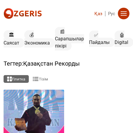
Қаз
Рус
📰
🏛️
💰
✅
🤖
Сарапшылар
Пайдалы
Digital
Саясат
Экономика
пікірі
Тегтер:Қазақстан Рекорды
Плитка
Тізім