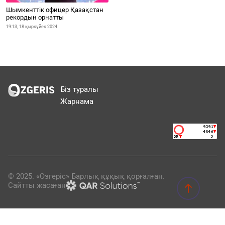
Шымкенттік офицер Қазақстан
рекордын орнатты
19:13, 18 қыркүйек 2024
Біз туралы
Жарнама
© 2025. «Өзгеріс» Барлық құқық қорғалған.
Сайтты жасаған