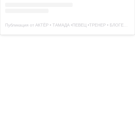
Публикация от АКТЁР • ТАМАДА •ПЕВЕЦ •ТРЕНЕР • БЛОГЕР KHAN (@07_xaan)