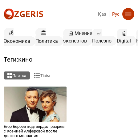
Қаз
Рус
💰
🏛️
📰 Мнение
✅
🤖
экспертов
Полезно
Digital
Экономика
Политика
Теги:кино
Плитка
Тізім
Егор Бероев подтвердил разрыв
с Ксенией Алферовой после
долгого молчания