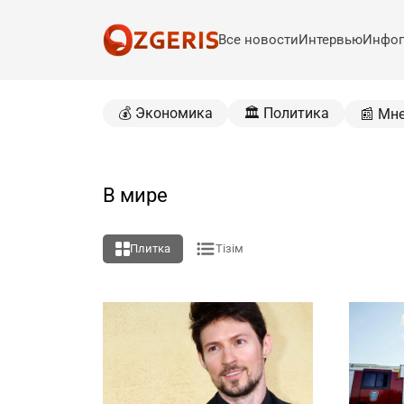
Все новости
Интервью
Инфог
💰 Экономика
🏛️ Политика
📰 Мн
В мире
Плитка
Тізім