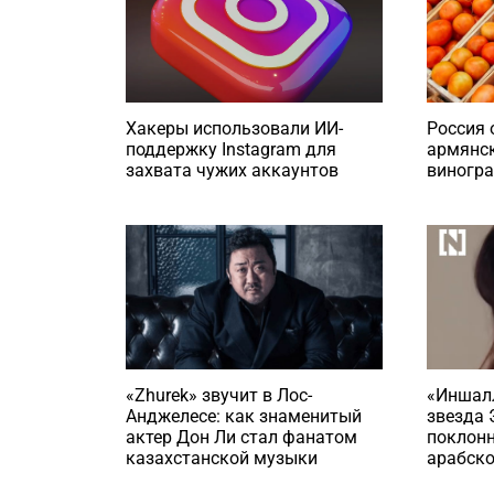
Хакеры использовали ИИ-
Россия 
поддержку Instagram для
армянск
захвата чужих аккаунтов
виногр
«Zhurek» звучит в Лос-
«Иншалл
Анджелесе: как знаменитый
звезда 
актер Дон Ли стал фанатом
поклон
казахстанской музыки
арабско