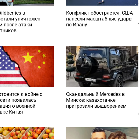
Конфликт обостряется: США
ldberries в
нанесли масштабные удары
остали уничтожен
по Ирану
 после атаки
отников
Скандальный Mercedes в
отовится к войне с
Минске: казахстанке
сети появилась
пригрозили выдворением
ация о военной
вке Китая