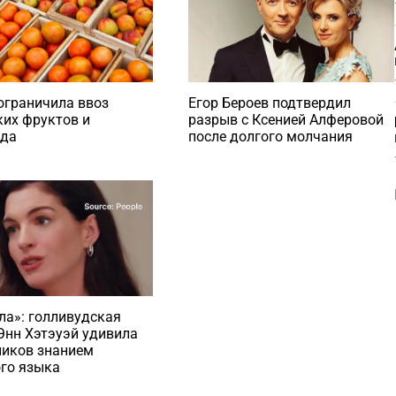
Егор Бероев подтвердил
ограничила ввоз
разрыв с Ксенией Алферовой
их фруктов и
после долгого молчания
ада
а»: голливудская
Энн Хэтэуэй удивила
ников знанием
го языка